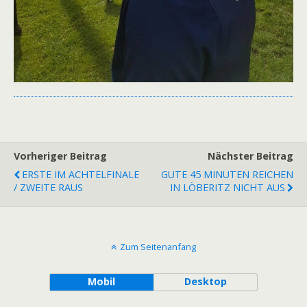
Vorheriger Beitrag
Nächster Beitrag
ERSTE IM ACHTELFINALE
GUTE 45 MINUTEN REICHEN
/ ZWEITE RAUS
IN LÖBERITZ NICHT AUS
Zum Seitenanfang
Mobil
Desktop