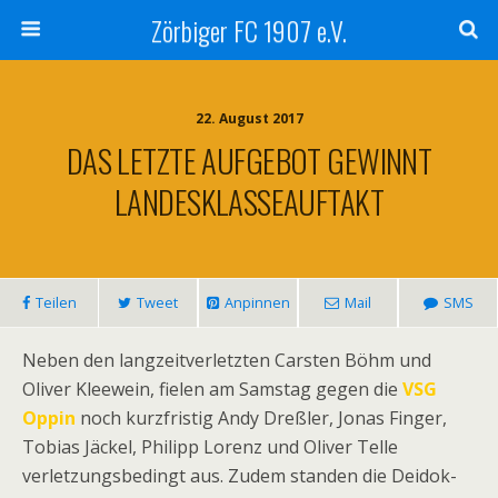
Zörbiger FC 1907 e.V.
22. August 2017
DAS LETZTE AUFGEBOT GEWINNT
LANDESKLASSEAUFTAKT
Teilen
Tweet
Anpinnen
Mail
SMS
Neben den langzeitverletzten Carsten Böhm und
Oliver Kleewein, fielen am Samstag gegen die
VSG
Oppin
noch kurzfristig Andy Dreßler, Jonas Finger,
Tobias Jäckel, Philipp Lorenz und Oliver Telle
verletzungsbedingt aus. Zudem standen die Deidok-