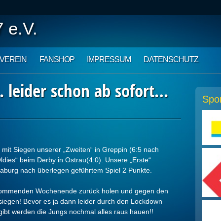
 e.V.
VEREIN
FANSHOP
IMPRESSUM
DATENSCHUTZ
 leider schon ab sofort…
Spo
 mit Siegen unserer „Zweiten“ in Greppin (6:5 nach
ldies“ beim Derby in Ostrau(4:0). Unsere „Erste“
naburg nach überlegen geführtem Spiel 2 Punkte.
 kommenden Wochenende zurück holen und gegen den
 siegen! Bevor es ja dann leider durch den Lockdown
gibt werden die Jungs nochmal alles raus hauen!!