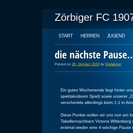
Zörbiger FC 1907
Main menu
Skip
START
HERREN
JUGEND
to
content
die nächste Pause…
Posted on
28. Oktober 2020
by
Redaktion
Ein gutes Wochenende liegt hinter uns
spektakulärem Spiel) sowie unserer „O
verschenkte allerdings beim 1:1 in An
Diese Punkte wollen wir uns nun am
Tabellennachbarn Victoria Wittenberg
erstmal wieder eine 4-wöchige Pause 