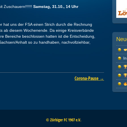
mit Zuschauern!!!!!!
Samstag, 31.10., 14 Uhr
der hat uns der FSA einen Strich durch die Rechnung
its ab diesem Wochenende. Da einige Kreisverbände
ihre Bereiche beschlossen hatten ist die Entscheidung,
Neu
 Sachsen/Anhalt so zu handhaben, nachvollziehbar,
In
Corona-Pause
→
© Zörbiger FC 1907 e.V.