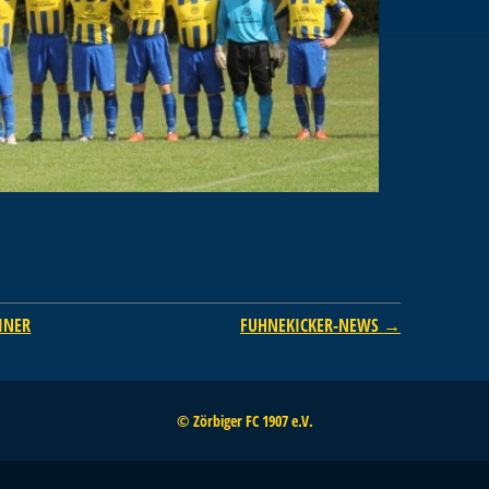
INER
FUHNEKICKER-NEWS
→
© Zörbiger FC 1907 e.V.