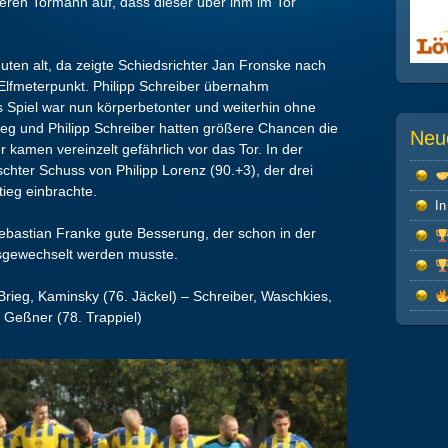
nseren Tormann auf, dass dieser über ihm im Tor
uten alt, da zeigte Schiedsrichter Jan Fronske nach
Elfmeterpunkt. Philipp Schreiber übernahm
s Spiel war nun körperbetonter und weiterhin ohne
ieg und Philipp Schreiber hatten größere Chancen die
Neu
r kamen vereinzelt gefährlich vor das Tor. In der
chter Schuss von Philipp Lorenz (90.+3), der drei
ieg einbrachte.
In
bastian Franke gute Besserung, der schon in der
usgewechselt werden musste.
, Brieg, Kaminsky (76. Jäckel) – Schreiber, Waschkies,
 Geßner (78. Trappiel)