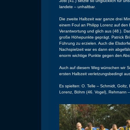
Jost (41.) setzte so unglücklich für u
landete – unhaltbar.
Die zweite Halbzeit war ganze drei Min
einem Foul an Philipp Lorenz auf den 
Verantwortung und glich aus (48.). Da
große Höhepunkte geprägt. Patrick Br
Führung zu erzielen. Auch die Elsdorfe
Nachspielzeit war es dann ein abgefäls
enorm wichtige Punkte gegen den Abst
Auch auf diesem Weg wünschen wir Se
ersten Halbzeit verletzungsbedingt a
Es spielten: O. Telle – Schmidt, Goltz
Lorenz, Böhm (46. Vogel), Rehmann –