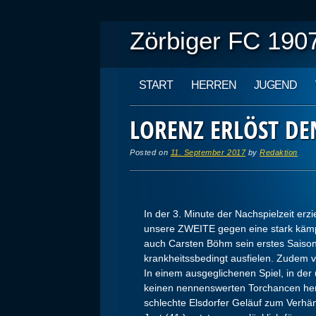
Zörbiger FC 1907
Main menu
Skip
START
HERREN
JUGEND
to
content
LORENZ ERLÖST DE
Posted on
11. September 2017
by
Redaktion
In der 3. Minute der Nachspielzeit erzi
unsere ZWEITE gegen eine stark käm
auch Carsten Böhm sein erstes Saison
krankheitssbedingt ausfielen. Zudem 
In einem ausgeglichenen Spiel, in der
keinen nennenswert
en Torchancen her
schlechte Elsdorfer Geläuf zum Verhän