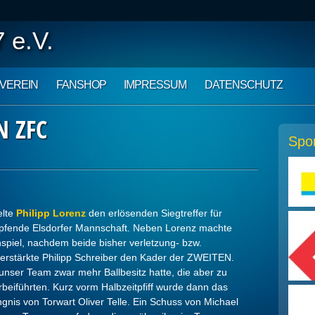
 e.V.
VEREIN
FANSHOP
IMPRESSUM
DATENSCHUTZ
N ZFC
Spo
elte
Philipp Lorenz
den erlösenden Siegtreffer für
pfende Elsdorfer Mannschaft. Neben Lorenz machte
spiel, nachdem beide bisher verletzung- bzw.
verstärkte Philipp Schreiber den Kader der ZWEITEN.
 unser Team zwar mehr Ballbesitz hatte, die aber zu
beiführten. Kurz vorm Halbzeitpfiff wurde dann das
gnis von Torwart Oliver Telle. Ein Schuss von Michael